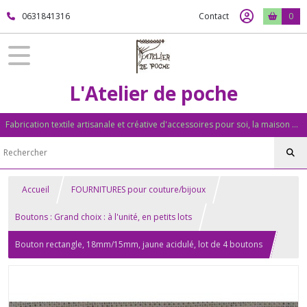
0631841316
Contact
0
L'Atelier de poche
Fabrication textile artisanale et créative d'accessoires pour soi, la maison et pour offrir... Mais pas que ...
Accueil
FOURNITURES pour couture/bijoux
Boutons : Grand choix : à l'unité, en petits lots
Bouton rectangle, 18mm/15mm, jaune acidulé, lot de 4 boutons