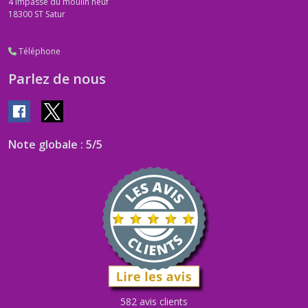
DIVERS
4 impasse du moulin neuf
:
18300
ST Satur
Fournitures
pour
couture
Téléphone
(3)
Parlez de nous
Fils
couture
(3)
Note globale : 5/5
Passementerie
:
FRANGES
(6)
Passementerie
:
GALONS
(1)
582 avis clients