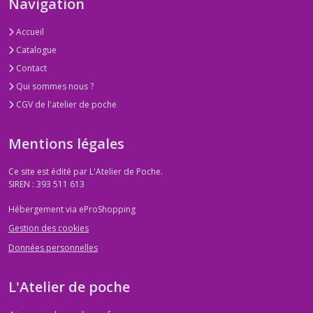
Navigation
(5)
Accueil
Catalogue
Boutons
:
Contact
Fins
Qui sommes nous ?
de
séries,
CGV de l'atelier de poche
assortiments
en
Mentions légales
petits
lots
(4)
Ce site est édité par L'Atelier de Poche.
SIREN : 393 511 613
Dentelles
Hébergement via eProShopping
-
Gestion des cookies
Guipures
-
Données personnelles
Broderies
(1)
L'Atelier de poche