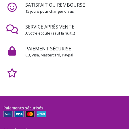
cordons
SATISFAIT OU REMBOURSÉ
/
Boucles
15 jours pour changer d'avis
de
ceinture
SERVICE APRÈS VENTE
(2)
A votre écoute (sauf la nuit...)
Boutons
PAIEMENT SÉCURISÉ
:
Grand
CB, Visa, Mastercard, Paypal
choix
:
à
l'unité,
en
petits
lots
(36)
Paiements sécurisés
Petits
boutons
type
LAYETTE