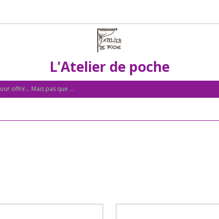
L'Atelier de poche
ur offrir... Mais pas que ...