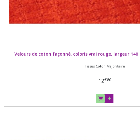
(5)
Boutons
:
Fins
de
séries,
assortiments
Velours de coton façonné, coloris vrai rouge, largeur 14
en
petits
Tissus Coton Majoritaire
lots
(4)
€
80
12
Dentelles
-
Guipures
-
Broderies
(1)