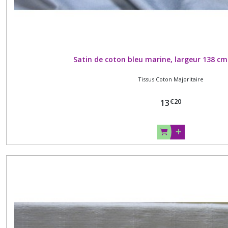
Patrons
Habillement
(12)
Satin de coton bleu marine, largeur 138 cm
Pochettes
papier
Tissus Coton Majoritaire
-
Etiquettes
adhésives
€
20
13
(8)
PRO
:
Etiquettes
pour
confection
:
textile
ou
papier
(16)