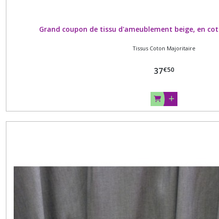
(1)
Grand coupon de tissu d'ameublement beige, en coton
Afficher
Tissus Coton Majoritaire
les
résultats
€
50
37