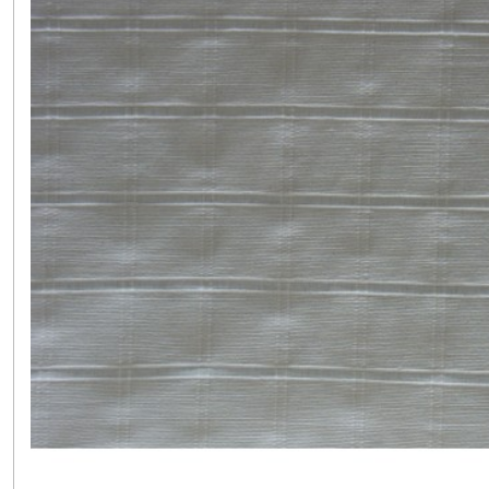
Rubans
-
Biais
-
extrafort
(14)
Rubans
brodés
(3)
Tissus
COTON
majoritaire
(9)
Tissus
SOIE
majoritaire