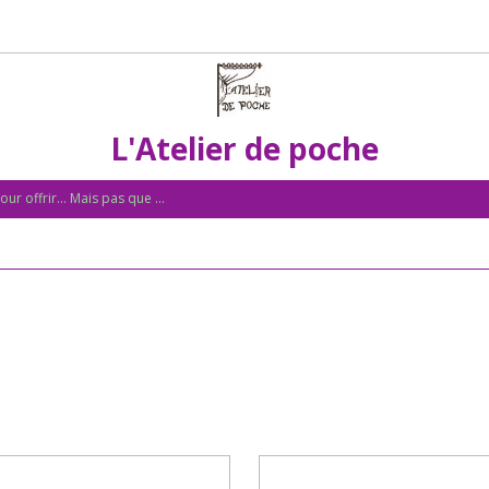
L'Atelier de poche
ur offrir... Mais pas que ...