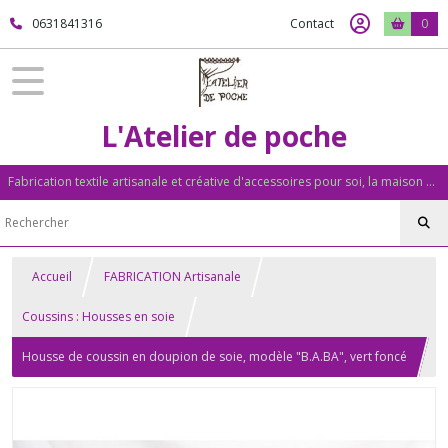
0631841316
Contact
0
L'Atelier de poche
Fabrication textile artisanale et créative d'accessoires pour soi, la maison et pour offrir... Mais pas que ...
Accueil
FABRICATION Artisanale
Coussins : Housses en soie
Housse de coussin en doupion de soie, modèle "B.A.BA", vert foncé