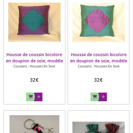
Housse de coussin bicolore
Housse de coussin bicolore
en doupion de soie, modèle
en doupion de soie, modèle
Coussins : Housses En Soie
Coussins : Housses En Soie
"ABRI" violet /vert
"ABRI", vert/violet
32
€
32
€