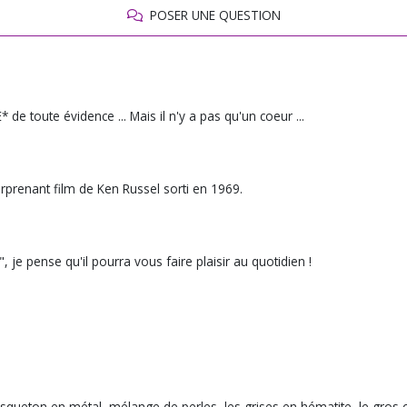
POSER UNE QUESTION
e toute évidence ... Mais il n'y a pas qu'un coeur ...
prenant film de Ken Russel sorti en 1969.
 je pense qu'il pourra vous faire plaisir au quotidien !
squeton en métal, mélange de perles, les grises en hématite, le gros 