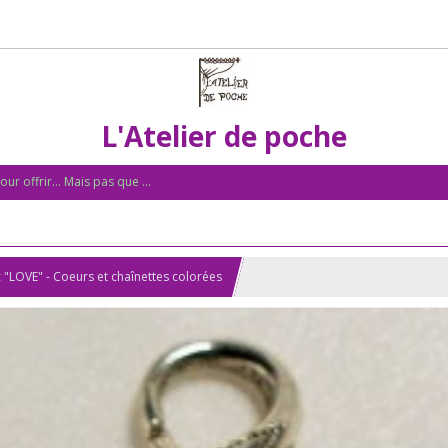
L'Atelier de poche
ur offrir... Mais pas que ...
c "LOVE" - Coeurs et chaînettes colorées