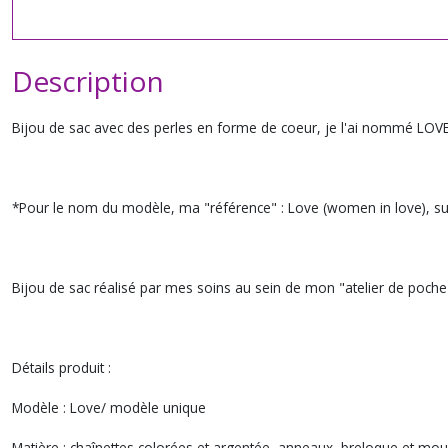
Description
Bijou de sac avec des perles en forme de coeur, je l'ai nommé LOVE* d
*Pour le nom du modèle, ma "référence" : Love (women in love), sur
Bijou de sac réalisé par mes soins au sein de mon "atelier de poche",
Détails produit :
Modèle : Love/ modèle unique
Matière : chaînettes colorées et argentée, anneaux, breloque et mou