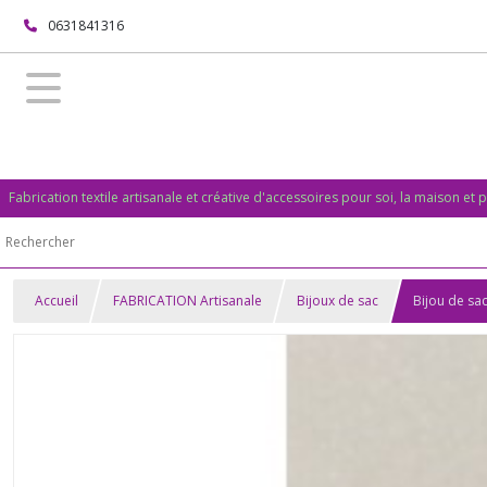
0631841316
Fabrication textile artisanale et créative d'accessoires pour soi, la maison et po
Accueil
FABRICATION Artisanale
Bijoux de sac
Bijou de sa